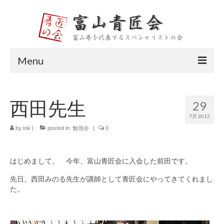
Menu
トップページ
西田先生
29
富山青匠会とは
7月 2012
会長挨拶
by
tnk
|
posted in:
勉強会
|
0
メンバー紹介
はじめまして。 今年、富山青匠会に入会した前田です。
大平 宏則
先日、西田みのる先生が講師として青匠会にやってきてくれまし
た。
田中 伸幸
山口 貴久