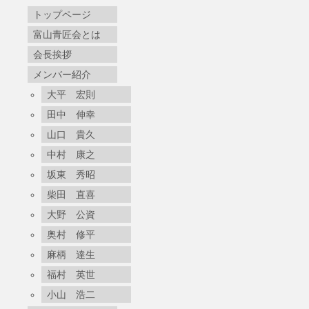
トップページ
富山青匠会とは
会長挨拶
メンバー紹介
大平 宏則
田中 伸幸
山口 貴久
中村 康之
坂東 秀昭
柴田 直喜
大野 公資
奥村 修平
麻柄 達生
福村 英世
小山 浩二