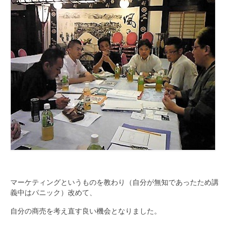
中村 康之
坂東 秀昭
柴田 直喜
大野 公資
奥村 修平
麻柄 達生
福村 英世
小山 浩二
軌跡
マーケティングというものを教わり（自分が無知であったため講
義中はパニック）改めて、
活動予定
自分の商売を考え直す良い機会となりました。
求人情報