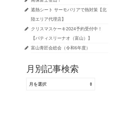
南保富士登山！
遮熱シート サーモバリアで熱対策【北
陸エリア代理店】
クリスマスケーキ2024予約受付中！
【パティスリーナオ（富山）】
富山青匠会総会（令和6年度）
月別記事検索
月
別
記
事
検
索