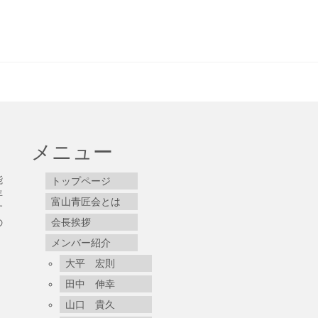
メニュー
能
トップページ
年
富山青匠会とは
す
の
会長挨拶
メンバー紹介
大平 宏則
田中 伸幸
山口 貴久