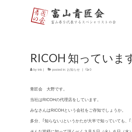
RICOH 知っていま
by
tnk
|
posted in:
お知らせ
|
0
青匠会 大野です。
当社はRICOHの代理店をしています。
みなさんはRICOHという会社をご存知でしょうか。
多分、｢知らない｣というかたが大半で知っていても、
そんな皆様に知って頂くべく３月５日（火）６日（水