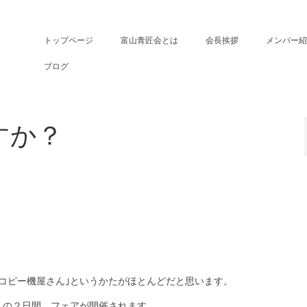
トップページ
富山青匠会とは
会長挨拶
メンバー紹
ブログ
すか？
｢コピー機屋さん｣というかたがほとんどだと思います。
）の２日間、フェアが開催されます。