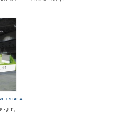
ma/s_130305A/
思います。