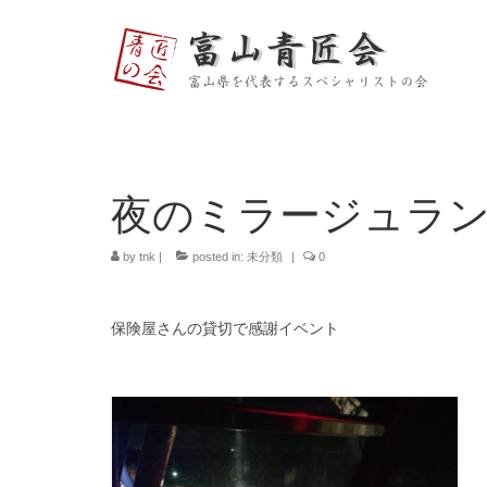
夜のミラージュラ
by
tnk
|
posted in:
未分類
|
0
保険屋さんの貸切で感謝イベント