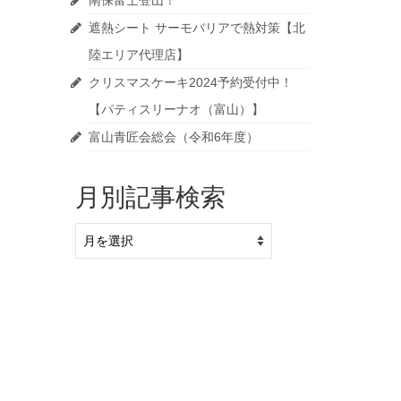
南保富士登山！
遮熱シート サーモバリアで熱対策【北
陸エリア代理店】
クリスマスケーキ2024予約受付中！
【パティスリーナオ（富山）】
富山青匠会総会（令和6年度）
月別記事検索
月
別
記
事
検
索