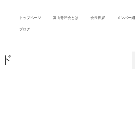
トップページ
富山青匠会とは
会長挨拶
メンバー紹
ブログ
ンド