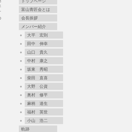
能
トップページ
年
富山青匠会とは
す
の
会長挨拶
メンバー紹介
大平 宏則
田中 伸幸
山口 貴久
中村 康之
坂東 秀昭
柴田 直喜
大野 公資
奥村 修平
麻柄 達生
福村 英世
小山 浩二
軌跡