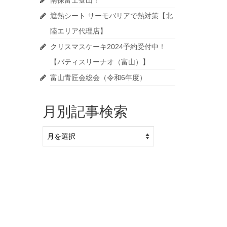
南保富士登山！
遮熱シート サーモバリアで熱対策【北
陸エリア代理店】
クリスマスケーキ2024予約受付中！
【パティスリーナオ（富山）】
富山青匠会総会（令和6年度）
月別記事検索
月
別
記
事
検
索