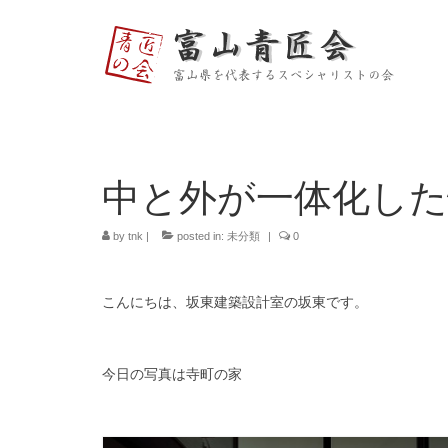
中と外が一体化した
by
tnk
|
posted in:
未分類
|
0
こんにちは、坂東建築設計室の坂東です。
今日の写真は寺町の家