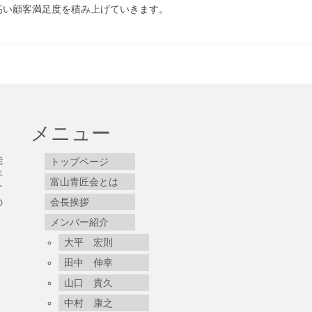
高い顧客満足度を積み上げていきます。
メニュー
能
トップページ
年
富山青匠会とは
す
の
会長挨拶
メンバー紹介
大平 宏則
田中 伸幸
山口 貴久
中村 康之