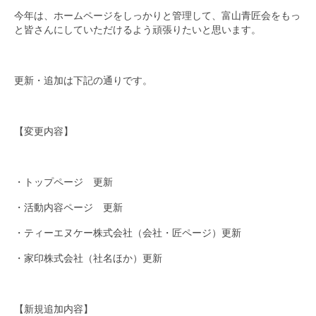
中村 康之
今年は、ホームページをしっかりと管理して、富山青匠会をもっ
と皆さんにしていただけるよう頑張りたいと思います。
坂東 秀昭
柴田 直喜
更新・追加は下記の通りです。
大野 公資
奥村 修平
【変更内容】
麻柄 達生
・トップページ 更新
福村 英世
・活動内容ページ 更新
小山 浩二
・ティーエヌケー株式会社（会社・匠ページ）更新
軌跡
・家印株式会社（社名ほか）更新
活動予定
求人情報
【新規追加内容】