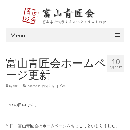
Menu
トップページ
富山青匠会ホームペ
10
富山青匠会とは
2月 2017
ージ更新
会長挨拶
メンバー紹介
by
tnk
|
posted in:
お知らせ
|
0
大平 宏則
TNKの田中です。
田中 伸幸
山口 貴久
昨日、富山青匠会のホームページをちょこっといじりました。