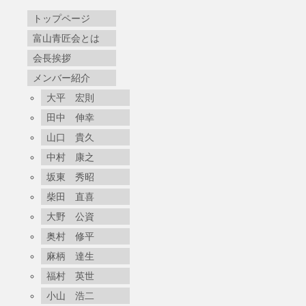
トップページ
富山青匠会とは
会長挨拶
メンバー紹介
大平 宏則
田中 伸幸
山口 貴久
中村 康之
坂東 秀昭
柴田 直喜
大野 公資
奥村 修平
麻柄 達生
福村 英世
小山 浩二