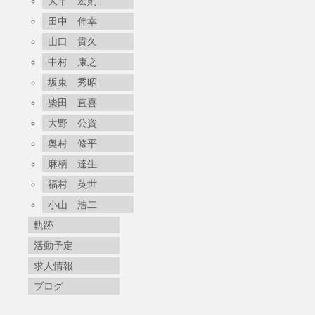
大平 宏則
田中 伸幸
山口 貴久
中村 康之
坂東 秀昭
柴田 直喜
大野 公資
奥村 修平
麻柄 達生
福村 英世
小山 浩二
軌跡
活動予定
求人情報
ブログ