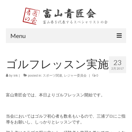
Menu
トップページ
ゴルフレッスン実施
23
富山青匠会とは
2月 2017
会長挨拶
by
tnk
|
posted in:
スポーツ関連
,
レジャー委員会
|
0
メンバー紹介
富山青匠会では、本日よりゴルフレッスン開始です。
大平 宏則
田中 伸幸
当会においてはゴルフ初心者も数名もいるので、三浦プロにご指
導をお願いし、しっかりとレッスンです。
山口 貴久