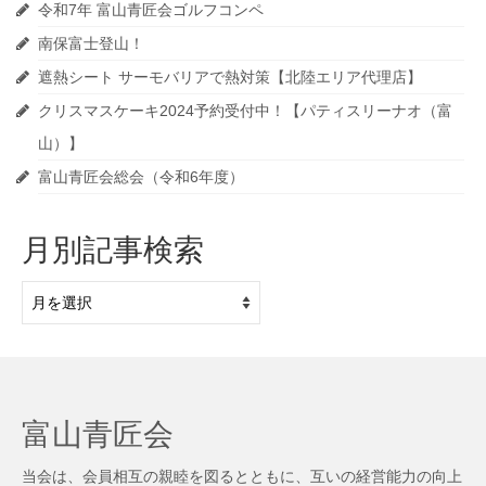
令和7年 富山青匠会ゴルフコンペ
南保富士登山！
遮熱シート サーモバリアで熱対策【北陸エリア代理店】
クリスマスケーキ2024予約受付中！【パティスリーナオ（富
山）】
富山青匠会総会（令和6年度）
月別記事検索
月
別
記
事
検
索
富山青匠会
当会は、会員相互の親睦を図るとともに、互いの経営能力の向上