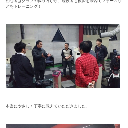
初心者はクラブの握り方から、経験者も復習を兼ねてフォームな
中村 康之
どをトレーニング！
坂東 秀昭
柴田 直喜
大野 公資
奥村 修平
麻柄 達生
福村 英世
小山 浩二
軌跡
本当にやさしく丁寧に教えていただきました。
活動予定
求人情報